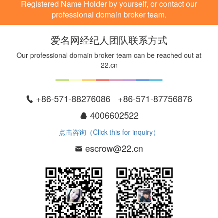
Registered Name Holder by yourself, or contact our
professional domain broker team.
爱名网经纪人团队联系方式
Our professional domain broker team can be reached out at
22.cn
+86-571-88276086 +86-571-87756876
4006602522
点击咨询（Click this for inquiry）
escrow@22.cn